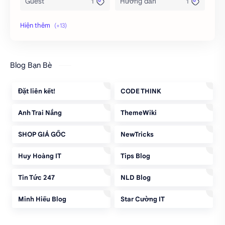
Guest
Hướng dẫn
Key 1.1.1.1
Microsoft
MoMo
PC
Blog Bạn Bè
Phần mềm
Plugin MoMo
Đặt liên kết!
CODE THINK
SEO
Share
Anh Trai Nắng
ThemeWiki
Telegram
Template
SHOP GIÁ GỐC
NewTricks
Thủ thuật
Windows
Huy Hoàng IT
Tips Blog
Windows 11
Tin Tức 247
NLD Blog
Minh Hiếu Blog
Star Cường IT