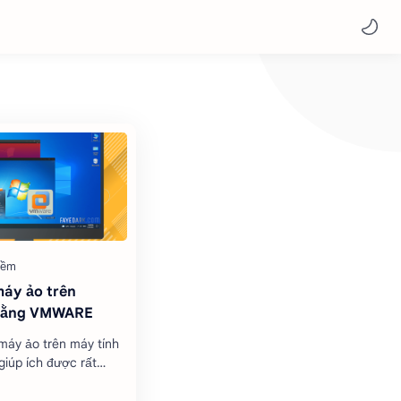
máy ảo trên
bằng VMWARE
máy ảo trên máy tính
giúp ích được rất
 hạn như kiểm tra
ặc chỉnh sửa trong