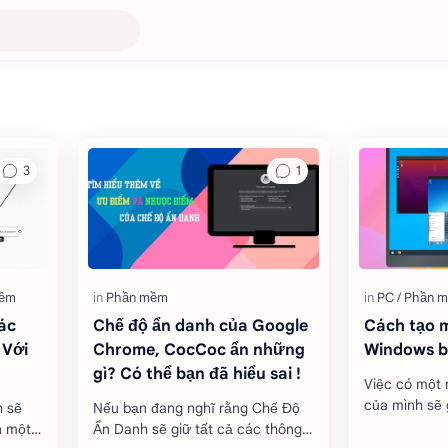
ác
Chế độ ẩn danh của Google
Cách tạo 
 Với
Chrome, CocCoc ẩn những
Windows 
gì? Có thể bạn đã hiểu sai !
Việc có một 
của mình sẽ 
h sẽ
Nếu bạn đang nghĩ rằng Chế Độ
nhiều, chẳng
n một
Ẩn Danh sẽ giữ tất cả các thông
phần mềm ho