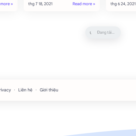
 một
tin bảo mật quan trọng của bạn
môi trường s
óa tất
thì bạn đã sai! Tôi nghĩ bạn nên
đọc qu…
rivacy
Liên hệ
Giới thiệu