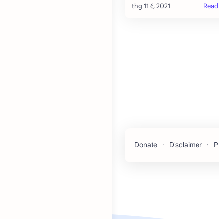
tiện ích có tên là Automa ,
tiện ích giúp bạn tự động h
cả các thao …
Donate
Disclaimer
P